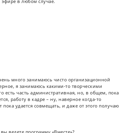
в эфире в любом случае.
 очень много занимаюсь чисто организационной
верное, я занимаюсь какими-то творческими
то есть часть административная, но, в общем, пока
тся, работу в кадре – ну, наверное когда-то
т пока удается совмещать, и даже от этого получаю
 вы ведете программу «Вместе»?