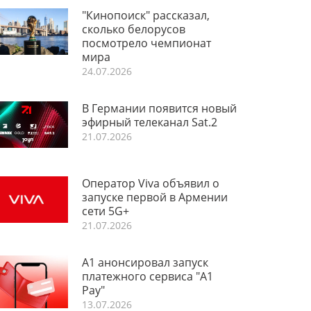
"Кинопоиск" рассказал,
сколько белорусов
посмотрело чемпионат
мира
24.07.2026
В Германии появится новый
эфирный телеканал Sat.2
21.07.2026
Оператор Viva объявил о
запуске первой в Армении
сети 5G+
21.07.2026
А1 анонсировал запуск
платежного сервиса "A1
Pay"
13.07.2026