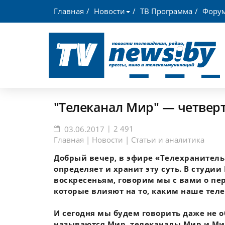
Главная
Новости
ТВ Программа
Фору
"Телеканал Мир" — четверть
|
2 491
03.06.2017
Главная | Новости
|
Статьи и аналитика
Добрый вечер, в эфире «Телехранитель»
определяет и хранит эту суть. В студии
воскресеньям, говорим мы с вами о пе
которые влияют на то, каким наше теле
И сегодня мы будем говорить даже не о
называются Мир, телеканалы Мир и Ми