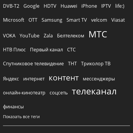
DVB-T2
Google
HDTV
Huawei
iPhone
IPTV
life:)
Microsoft
OTT
Samsung
Smart TV
velcom
Viasat
МТС
VOKA
YouTube
Zala
Белтелеком
НТВ Плюс
Первый канал
СТС
Спутниковое телевидение
ТНТ
Триколор ТВ
контент
Яндекс
интернет
мессенджеры
телеканал
онлайн-кинотеатр
соцсеть
финансы
Показать все теги