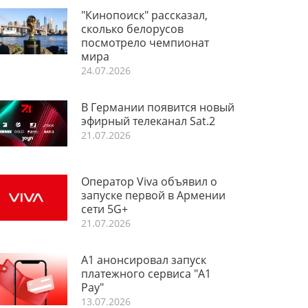
"Кинопоиск" рассказал,
сколько белорусов
посмотрело чемпионат
мира
24.07.2026
В Германии появится новый
эфирный телеканал Sat.2
21.07.2026
Оператор Viva объявил о
запуске первой в Армении
сети 5G+
21.07.2026
А1 анонсировал запуск
платежного сервиса "A1
Pay"
13.07.2026