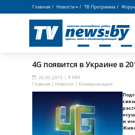
Главная
Новости
ТВ Программа
Фору
4G появится в Украине в 20
|
8 689
26.05.2015
Главная | Новости
|
Коммуникации
Подг
связ
расс
осущ
и ин
Живо