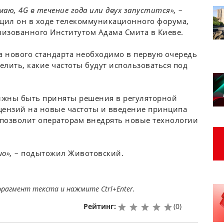
маю, 4G в течение года или двух запустится»,
–
щил он в ходе телекоммуникационного форума,
низованного Институтом Адама Смита в Киеве.
ка нового стандарта необходимо в первую очередь
лить, какие частоты будут использоваться под
олжны быть приняты решения в регуляторной
ицензий на новые частоты и введение принципа
 позволит операторам внедрять новые технологии
шо»,
– подытожил Животовский.
фрагмент текста и нажмите Ctrl+Enter.
Рейтинг:
(
0
)