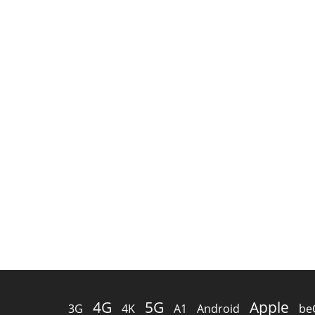
4G
5G
Apple
3G
4K
A1
Android
be