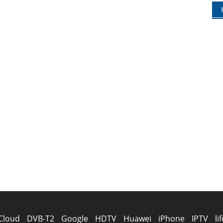
Cloud
DVB-T2
Google
HDTV
Huawei
iPhone
IPTV
lif